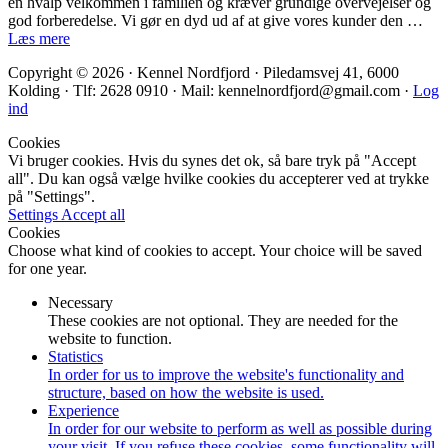
en hvalp velkommen i familien og kræver grundige overvejelser og
god forberedelse. Vi gør en dyd ud af at give vores kunder den …
Læs mere
Copyright © 2026 · Kennel Nordfjord · Piledamsvej 41, 6000
Kolding · Tlf: 2628 0910 · Mail: kennelnordfjord@gmail.com ·
Log
ind
Cookies
Vi bruger cookies. Hvis du synes det ok, så bare tryk på "Accept
all". Du kan også vælge hvilke cookies du accepterer ved at trykke
på "Settings".
Settings
Accept all
Cookies
Choose what kind of cookies to accept. Your choice will be saved
for one year.
Necessary
These cookies are not optional. They are needed for the
website to function.
Statistics
In order for us to improve the website's functionality and
structure, based on how the website is used.
Experience
In order for our website to perform as well as possible during
your visit. If you refuse these cookies, some functionality will