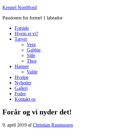
Kennel Nordfjord
Passionen for formel 1 labrador
Forside
Hvem er vi?
Tæver
Vera
Gabbie
Sille
Thea
Hanner
Valde
Hvalpe
Nyheder
Galleri
Foder
Kontakt os
Forår og vi nyder det!
9. april 2019
af
Christian Rasmussen