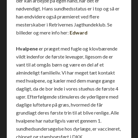
der kan arbejde på egen hånd, når det er
nødvendigt. Hans sundhedsstatus er i top og så er
han endvidere også præmieret ved flere
mesterskaber i Retrivernes Jagthundeklub. Se
billeder og mere info her:
Edward
Hvalpene
er præget med fugle og klovbærende
vildt indenfor de første leveuger, ligesom de er
vant til at omgås børn og være en del af et
almindeligt familieliv. Vi har meget tæt kontakt
med hvalpene, og kæler med dem mange gange
dagligt, da de bor inde i vores stuehus de første 4
uger. Efterfølgende stimuleres de yderligere med
daglige lufteture på græs, hvormed de får
grundlagt deres første trin til at blive renlige. Alle
hvalpene har naturligvis været gennem 1.
sundhedsundersøgelse hos dyrlæge, er vaccineret,
chippet og stambogsført i DKK.