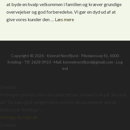
at byde en hvalp velkommen i familien og kræver grundige
overvejelser og god forberedelse. Vi gør en dyd ud af at
give vores kunder den …
Læs mere
Copyright © 2026 · Kennel Nordfjord · Piledamsvej 41, 6000
Kolding · Tlf: 2628 0910 · Mail: kennelnordfjord@gmail.com ·
Log
ind
Cookies
Vi bruger cookies. Hvis du synes det ok, så bare tryk på "Accept
all". Du kan også vælge hvilke cookies du accepterer ved at
trykke på "Settings".
Settings
Accept all
Cookies