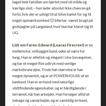
taget hele familien om hjertet med sit milde og
kærlige sind, – hun lader absolut ikke chancen gå
forbi, hvis der er udsigt til at blive kælet for og få
noget opmærksomhed 🙂 Sille har været brugt på
godsjagter på Langeland, hvor hun har klaret sig til
UG.
Lidt om Faren:
Edward (Leacaz Firecrest)
er en
mellemstor, velbygget hund, uden at være for
tung. Han er atletisk og elegant i sine bevægelser,
og har et meget flot udtryk med venlige
mørkebrune øjne. Trods han størrelse er han
meget dynamisk, og er et POWERHOUSE af en
hanhund. Han er en hund med naturlige
vildtfindende egenskaber, og er hårdtgående i
terrænet, når han arbejder. Han forsøger altid at
behage og samarbejde, og er samtidig en hund,