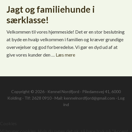
Jagt og familiehunde i
særklasse!
Velkommen til vores hjemmeside! Det er en stor beslutning
at byde en hvalp velkommen i familien og kræver grundige
overvejelser og god forberedelse. Vi gør en dyd ud af at
give vores kunder den …
Læs mere
Copyright © 2026 · Kennel Nordfjord · Piledamsvej 41, 6000
Kolding · Tlf: 2628 0910 · Mail: kennelnordfjord@gmail.com ·
Log
ind
Cookies
Vi bruger cookies. Hvis du synes det ok, så bare tryk på "Accept