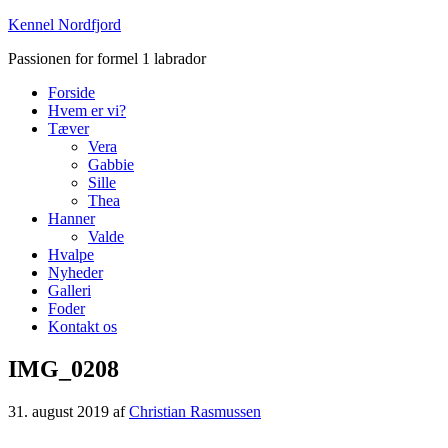
Kennel Nordfjord
Passionen for formel 1 labrador
Forside
Hvem er vi?
Tæver
Vera
Gabbie
Sille
Thea
Hanner
Valde
Hvalpe
Nyheder
Galleri
Foder
Kontakt os
IMG_0208
31. august 2019
af
Christian Rasmussen