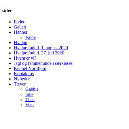
sider
Foder
Galleri
Hanner
Valde
Hvalpe
Hvalpe født d. 1. august 2020
Hvalpe født d. 27. juli 2020
Hvem er vi?
Jagt og familiehunde i særklasse!
Kennel Nordfjord
Kontakt os
Nyheder
Tæver
Gabbie
Sille
Thea
Vera