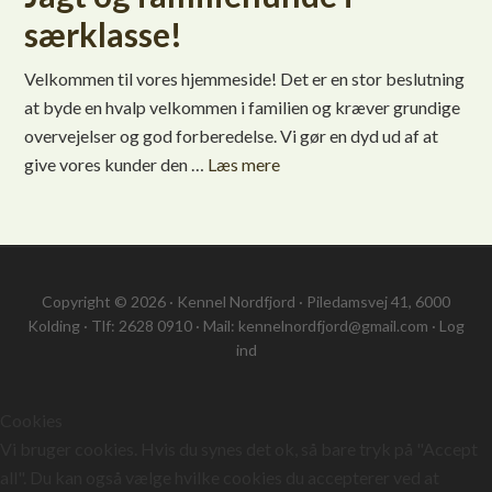
særklasse!
Velkommen til vores hjemmeside! Det er en stor beslutning
at byde en hvalp velkommen i familien og kræver grundige
overvejelser og god forberedelse. Vi gør en dyd ud af at
give vores kunder den …
Læs mere
Copyright © 2026 · Kennel Nordfjord · Piledamsvej 41, 6000
Kolding · Tlf: 2628 0910 · Mail: kennelnordfjord@gmail.com ·
Log
ind
Cookies
Vi bruger cookies. Hvis du synes det ok, så bare tryk på "Accept
all". Du kan også vælge hvilke cookies du accepterer ved at