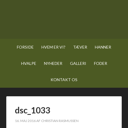
FORSIDE
HVEM ER VI?
TÆVER
HANNER
HVALPE
NYHEDER
GALLERI
FODER
KONTAKT OS
dsc_1033
16. MAJ 2016
AF
CHRISTIAN RASMUSSEN