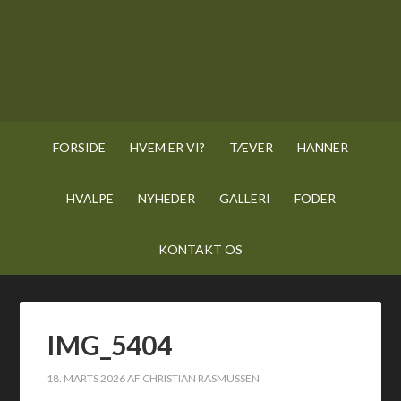
FORSIDE
HVEM ER VI?
TÆVER
HANNER
HVALPE
NYHEDER
GALLERI
FODER
KONTAKT OS
IMG_5404
18. MARTS 2026
AF
CHRISTIAN RASMUSSEN