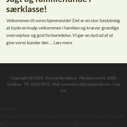
særklasse!
Velkommen til vores hjemmeside! Det er en stor beslutning
at byde en hvalp velkommen i familien og kræver grundige
overvejelser og god forberedelse. Vi gør en dyd ud af at
give vores kunder den …
Læs mere
Copyright © 2026 · Kennel Nordfjord · Piledamsvej 41, 6000
Kolding · Tlf: 2628 0910 · Mail: kennelnordfjord@gmail.com ·
Log
ind
Cookies
Vi bruger cookies. Hvis du synes det ok, så bare tryk på "Accept
all". Du kan også vælge hvilke cookies du accepterer ved at