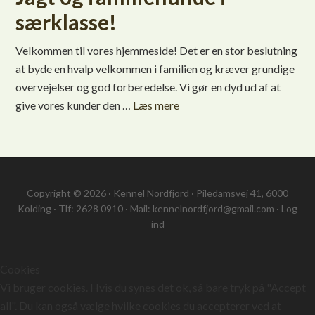
særklasse!
Velkommen til vores hjemmeside! Det er en stor beslutning
at byde en hvalp velkommen i familien og kræver grundige
overvejelser og god forberedelse. Vi gør en dyd ud af at
give vores kunder den …
Læs mere
Copyright © 2026 · Kennel Nordfjord · Piledamsvej 41, 6000
Kolding · Tlf: 2628 0910 · Mail: kennelnordfjord@gmail.com ·
Log
ind
Cookies
Vi bruger cookies. Hvis du synes det ok, så bare tryk på "Accept
all". Du kan også vælge hvilke cookies du accepterer ved at